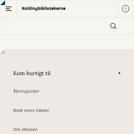
Gå
Koldingbibliotekerne
til
hovedindhold
Kom hurtigt til
Åbningstider
Book vores lokaler
Om eReolen