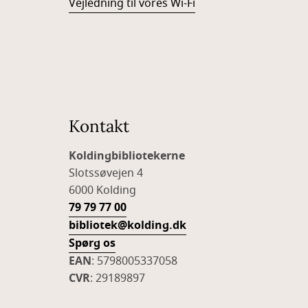
Vejledning til vores Wi-Fi
Kontakt
Koldingbibliotekerne
Slotssøvejen 4
6000 Kolding
79 79 77 00
bibliotek@kolding.dk
Spørg os
EAN
: 5798005337058
CVR
: 29189897