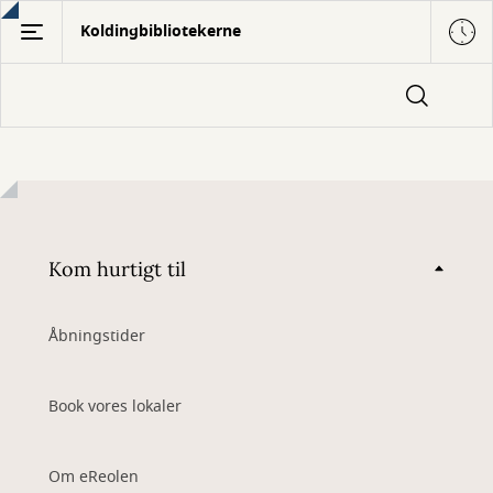
Gå
Koldingbibliotekerne
til
hovedindhold
Kom hurtigt til
Åbningstider
Book vores lokaler
Om eReolen