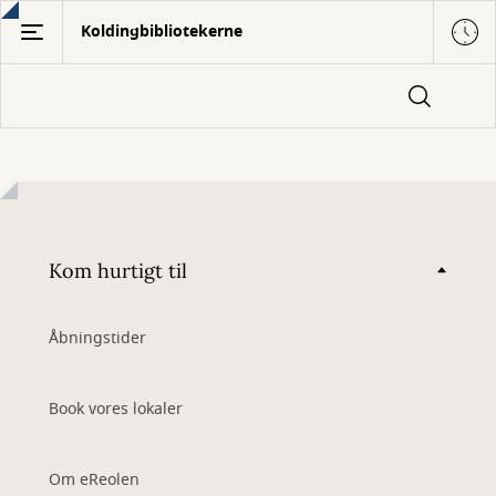
Gå
Koldingbibliotekerne
til
hovedindhold
Kom hurtigt til
Åbningstider
Book vores lokaler
Om eReolen