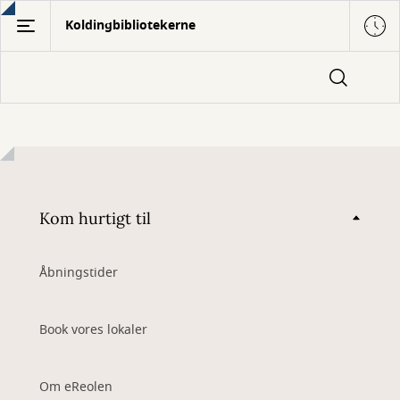
Gå
Koldingbibliotekerne
til
hovedindhold
Kom hurtigt til
Åbningstider
Book vores lokaler
Om eReolen