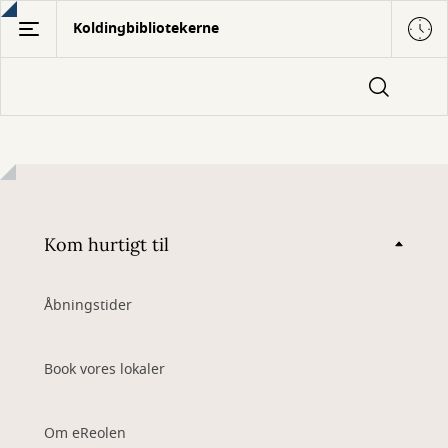
Gå
Koldingbibliotekerne
til
hovedindhold
Kom hurtigt til
Åbningstider
Book vores lokaler
Om eReolen