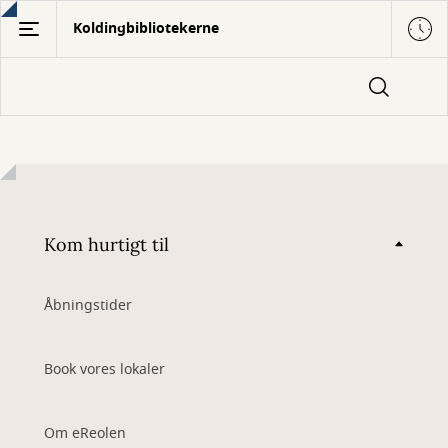
Gå
Koldingbibliotekerne
til
hovedindhold
Kom hurtigt til
Åbningstider
Book vores lokaler
Om eReolen