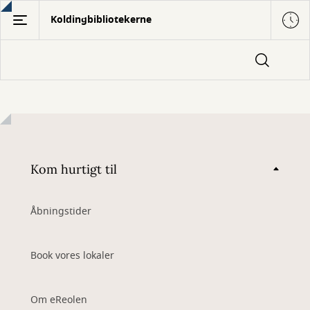
Gå
Koldingbibliotekerne
til
hovedindhold
Kom hurtigt til
Åbningstider
Book vores lokaler
Om eReolen