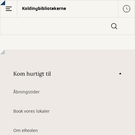
Gå
Koldingbibliotekerne
til
hovedindhold
Kom hurtigt til
Åbningstider
Book vores lokaler
Om eReolen