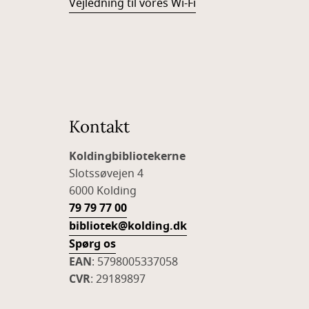
Vejledning til vores Wi-Fi
Kontakt
Koldingbibliotekerne
Slotssøvejen 4
6000 Kolding
79 79 77 00
bibliotek@kolding.dk
Spørg os
EAN
: 5798005337058
CVR
: 29189897